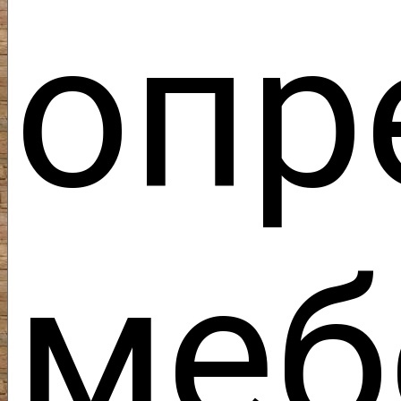
опр
ме