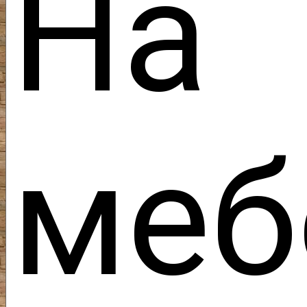
На 
меб