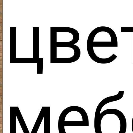
цв
меб