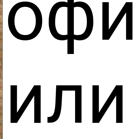
офи
ил