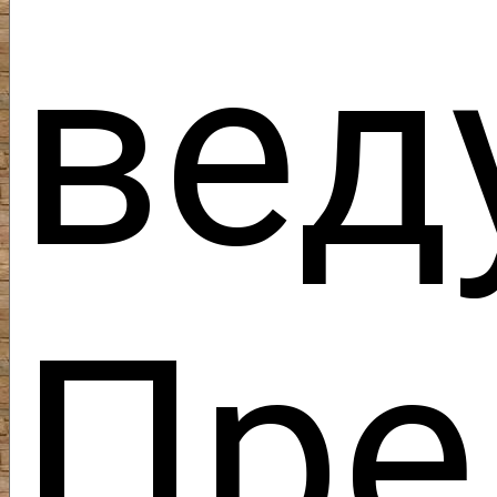
вед
Пр