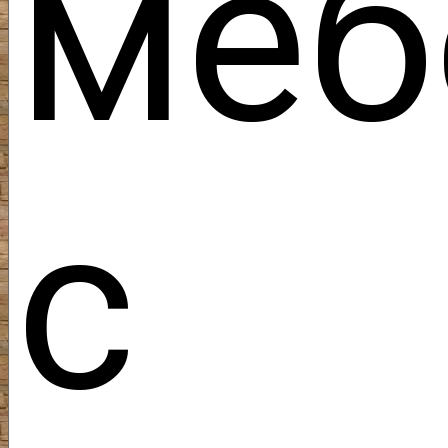
меб
с 