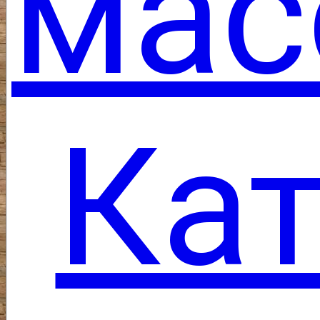
мас
Кат