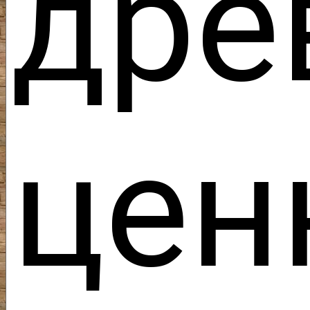
дре
це