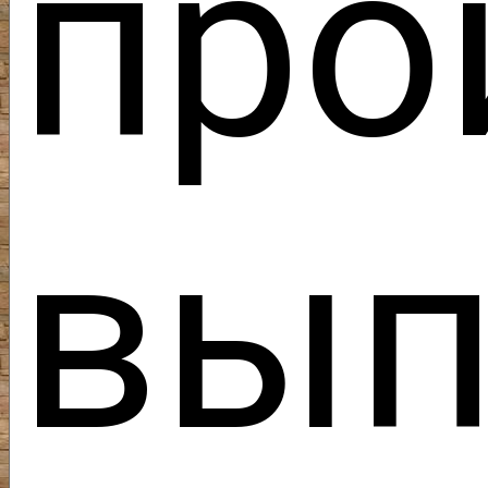
пр
вып