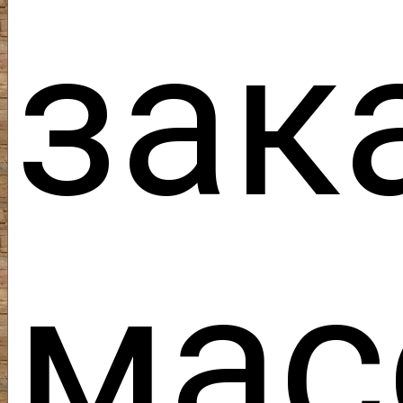
зак
ма